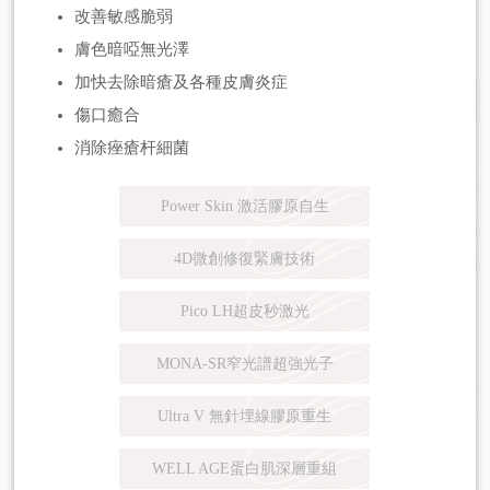
改善敏感脆弱
膚色暗啞無光澤
加快去除暗瘡及各種皮膚炎症
傷口癒合
消除痤瘡杆細菌
Power Skin 激活膠原自生
4D微創修復緊膚技術
Pico LH超皮秒激光
MONA-SR窄光譜超強光子
Ultra V 無針埋線膠原重生
WELL AGE蛋白肌深層重組