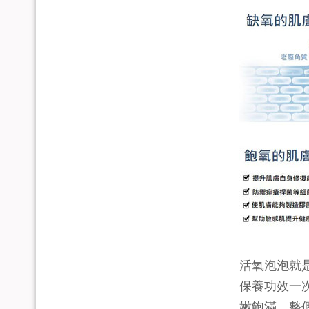
活氧泡泡就
保養功效一
嫩飽滿，整