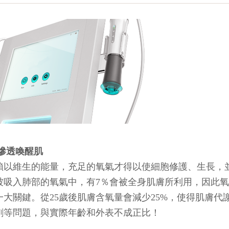
氧滲透喚醒肌
賴以維生的能量，充足的氧氣才得以使細胞修護、生長，
被吸入肺部的氧氣中，有7％會被全身肌膚所利用，因此
一大關鍵。從25歲後肌膚含氧量會減少25%，使得肌膚
刺等問題，與實際年齡和外表不成正比！