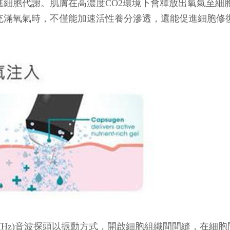
進細胞代謝。肌膚在高濃度CO2環境下會釋放出氧氣至細
充滿氧氣時，不僅能加速活性養分滲透，還能促進細胞修
1MHz)音波探頭以振動方式，開啟細胞組織間間縫，在細