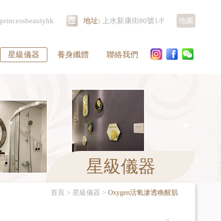
princessbeautyhk
地址:
上水新康街80號1/F
地圖
星級儀器
養身纖體
聯絡我們
星級儀器
首頁
>
星級儀器
>
Oxygen活氧滲透喚醒肌