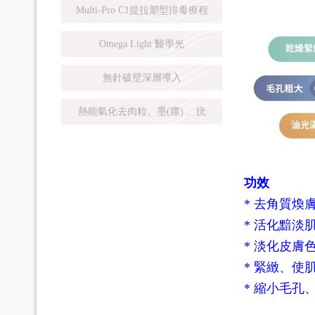
Multi-Pro C1提拉塑型排毒療程
Omega Light 醫學光
無針破壁深層導入
熱能氣化去肉粒、墨(癦) 、疣
功效
* 去角質煥
* 活化黯淡
* 淡化皮膚
* 緊緻、使
* 縮小毛孔