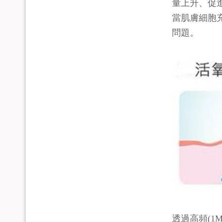
量上升、促
當肌膚細胞
問題。
透過高頻(