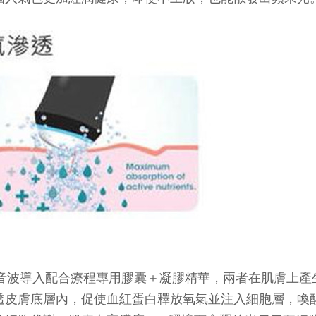
與超音波導入配合療程專用膠囊＋凝膠精華，兩者在肌膚上
透皮膚底層內，促使血紅蛋白釋放氧氣並注入細胞層，喚