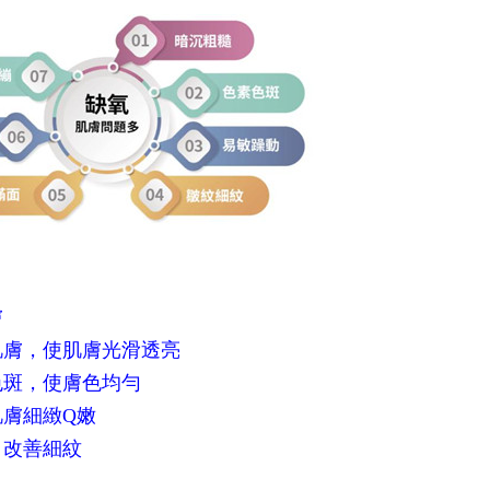
膚
肌膚，使肌膚光滑透亮
色斑，使膚色均勻
肌膚細緻Q嫩
、改善細紋