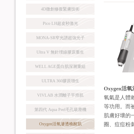
4D微創修復緊膚技術
Pico LH超皮秒激光
MONA-SR窄光譜超強光子
Ultra V 無針埋線膠原重生
WELL AGE蛋白肌深層重組
ULTRA 360膠原增生
Oxygen活
VIVLAB 水潤離子平滑肌
氧氣是人體
等功用。而
第四代 Aqua Peel毛孔吸塵機
肌膚好壞的
圈、痘痘粉
Oxygen活氧滲透喚醒肌