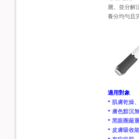
層。並分解
養分均勻且
適用對象
* 肌膚乾燥
* 膚色黯沉
* 黑眼圈嚴
* 皮膚吸收